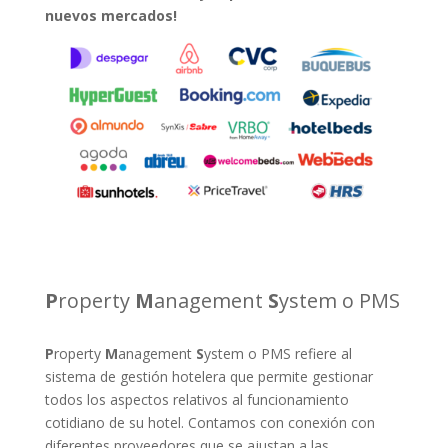
nuevos mercados!
P
roperty
M
anagement
S
ystem o PMS
P
roperty
M
anagement
S
ystem o PMS refiere al
sistema de gestión hotelera que permite gestionar
todos los aspectos relativos al funcionamiento
cotidiano de su hotel. Contamos con conexión con
diferentes proveedores que se ajustan a las